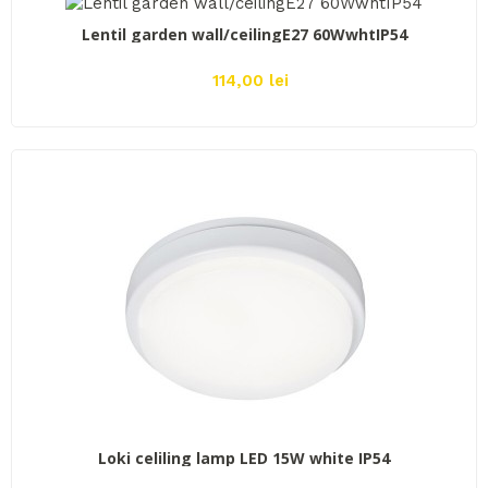
ADAUGĂ ÎN COŞ
Lentil garden wall/ceilingE27 60WwhtIP54
114,00 lei
ADAUGĂ ÎN COŞ
Loki celiling lamp LED 15W white IP54