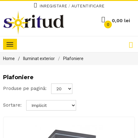
INREGISTARE
/
AUTENTIFICARE
0,00 lei
0
Toggle
navigation
Home
Iluminat exterior
Plafoniere
Plafoniere
Produse pe pagină:
Sortare: