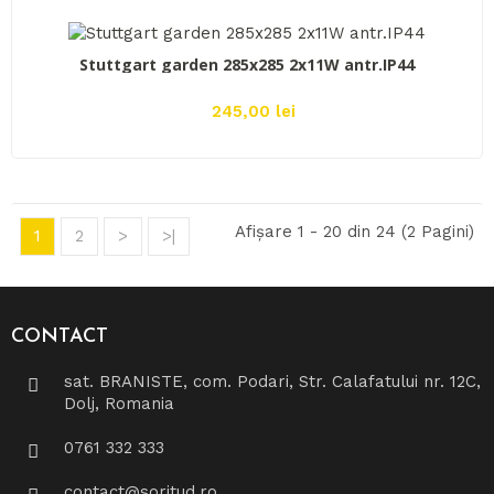
ADAUGĂ ÎN COŞ
Stuttgart garden 285x285 2x11W antr.IP44
245,00 lei
Afişare 1 - 20 din 24 (2 Pagini)
1
2
>
>|
CONTACT
sat. BRANISTE, com. Podari, Str. Calafatului nr. 12C,
Dolj, Romania
0761 332 333
contact@soritud.ro