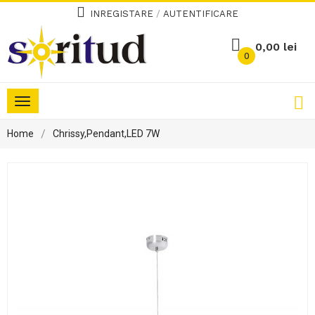
INREGISTARE
/
AUTENTIFICARE
0,00 lei
0
Toggle
navigation
Home
Chrissy,Pendant,LED 7W