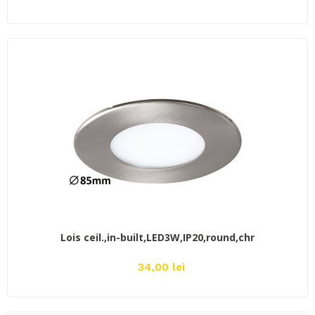
ADAUGĂ ÎN COŞ
Lois ceil.,in-built,LED3W,IP20,round,chr
34,00 lei