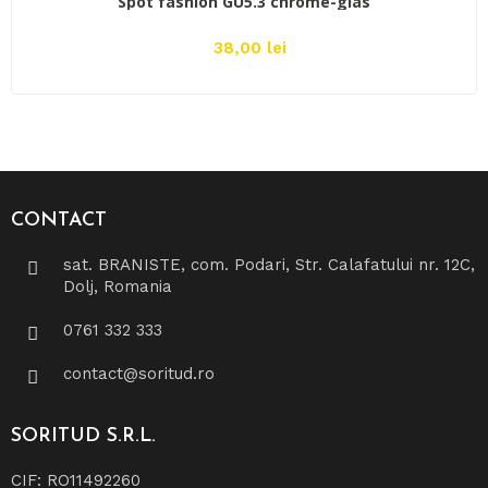
Spot fashion GU5.3 chrome-glas
38,00 lei
CONTACT
sat. BRANISTE, com. Podari, Str. Calafatului nr. 12C,
Dolj, Romania
0761 332 333
contact@soritud.ro
SORITUD
S.R.L.
CIF: RO11492260