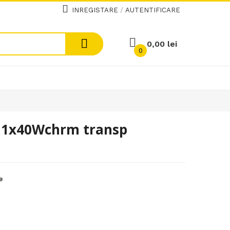
INREGISTARE
/
AUTENTIFICARE
0,00 lei
0
4 1x40Wchrm transp
e