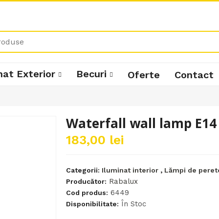
nat Exterior
Becuri
Oferte
Contact
Waterfall wall lamp E1
183,00 lei
Categorii:
Iluminat interior
,
Lămpi de peret
Rabalux
Producător:
6449
Cod produs:
În Stoc
Disponibilitate: