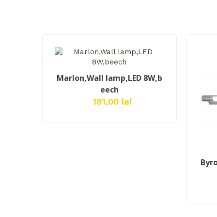
ADAUGĂ ÎN COŞ
Marlon,Wall lamp,LED 8W,b
eech
181,00 lei
Byro