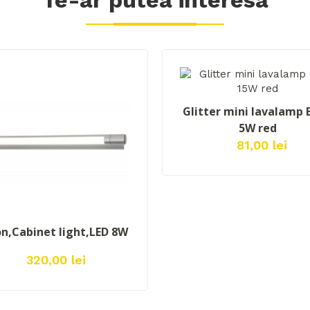
Te-ar
putea interesa
ADAUGĂ ÎN COŞ
Glitter mini lavalamp 
5W red
81,00 lei
ADAUGĂ ÎN COŞ
n,Cabinet light,LED 8W
320,00 lei