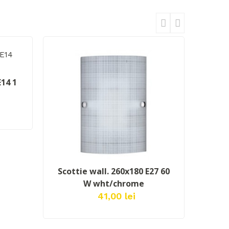
E14 1
ADAUGĂ ÎN COŞ
Scottie wall. 260x180 E27 60
W wht/chrome
41,00 lei